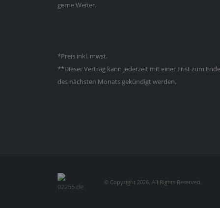
gerne Weiter.
*Preis inkl. mwst.
**Dieser Vertrag kann jederzeit mit einer Frist zum End
des nächsten Monats gekündigt werden.
© Copyright 2026. All Rights Reserved.