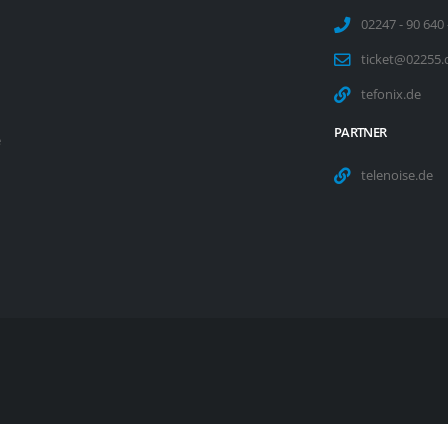
02247 - 90 640 
ticket@02255.
tefonix.de
PARTNER
e
telenoise.de