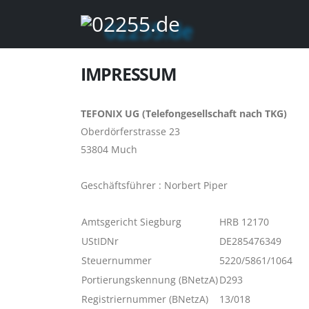
IMPRESSUM
TEFONIX UG (Telefongesellschaft nach TKG)
Oberdörferstrasse 23
53804 Much
Geschäftsführer : Norbert Piper
Amtsgericht Siegburg
HRB 12170
UStIDNr
DE285476349
Steuernummer
5220/5861/1064
Portierungskennung (BNetzA)
D293
Registriernummer (BNetzA)
13/018