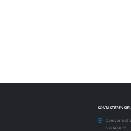
KONTAKTIEREN SIE 
Oberdörferstr
53804 Much