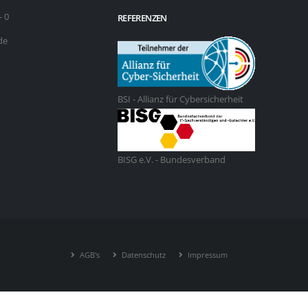
- 0
REFERENZEN
de
BSI - Allianz für Cybersicherheit
BISG e.V. - Bundesverband
AGB's
Datenschutz
Impressum