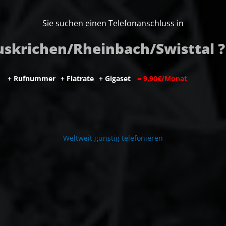
Sie suchen einen Telefonanschluss in
uskrichen/Rheinbach/Swisttal ?
+
R
u
f
n
u
m
m
e
r
+
F
l
a
t
r
a
t
e
+
G
i
g
a
s
e
t
=
9
,
9
0
€
/
M
o
n
a
t
W
e
l
t
w
e
i
t
g
ü
n
s
t
i
g
t
e
l
e
f
o
n
i
e
r
e
n